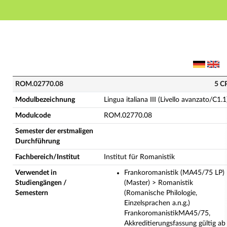
Hauptnavigation
Hauptinhalt
Fußzeile
ROM.02770.08 - Lingua italiana III (Livello avanzato/
ROM.02770.08
5 C
Modulbezeichnung
Lingua italiana III (Livello avanzato/C1.1
Modulcode
ROM.02770.08
Semester der erstmaligen
Durchführung
Fachbereich/Institut
Institut für Romanistik
Verwendet in
Frankoromanistik (MA45/75 LP)
Studiengängen /
(Master) > Romanistik
Semestern
(Romanische Philologie,
Einzelsprachen a.n.g.)
FrankoromanistikMA45/75,
Akkreditierungsfassung gültig ab