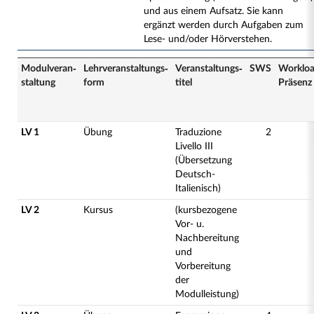
und aus einem Aufsatz. Sie kann
ergänzt werden durch Aufgaben zum
Lese- und/oder Hörverstehen.
Modulveran­
Lehrveranstaltungs­
Veranstaltungs­
SWS
Worklo
staltung
form
titel
Präsenz
LV 1
Übung
Traduzione
2
Livello III
(Übersetzung
Deutsch-
Italienisch)
LV 2
Kursus
(kursbezogene
Vor- u.
Nachbereitung
und
Vorbereitung
der
Modulleistung)