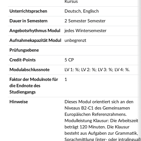
Kursus
Unterrichtsprachen
Deutsch, Englisch
Dauer in Semestern
2 Semester Semester
Angebotsrhythmus Modul
jedes Wintersemester
Aufnahmekapazität Modul
unbegrenzt
Prüfungsebene
Credit-Points
5 CP
Modulabschlussnote
LV
1
:
%;
LV
2
:
%;
LV
3
:
%;
LV
4
:
%.
Faktor der Modulnote für
1
die Endnote des
Studiengangs
Hinweise
Dieses Modul orientiert sich an den
Niveaus B2-C1 des Gemeinsamen
Europäischen Referenzrahmens.
Modulleistung Klausur: Die Arbeitszeit
beträgt 120 Minuten. Die Klausur
besteht aus Aufgaben zur Grammatik,
Sprachmittlung (inter- oder intralingual)