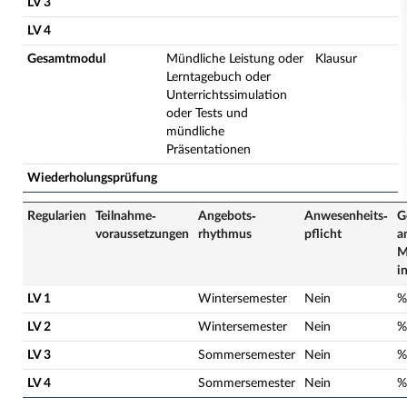
LV 3
LV 4
Gesamtmodul
Mündliche Leistung oder
Klausur
Lerntagebuch oder
Unterrichtssimulation
oder Tests und
mündliche
Präsentationen
Wiederholungsprüfung
Regularien
Teilnahme­
Angebots­
Anwesenheits­
G
voraussetzungen
rhythmus
pflicht
a
M
i
LV 1
Wintersemester
Nein
%
LV 2
Wintersemester
Nein
%
LV 3
Sommersemester
Nein
%
LV 4
Sommersemester
Nein
%