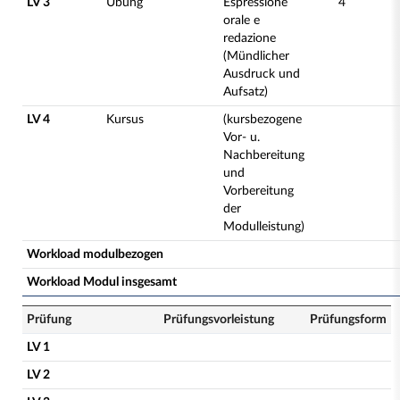
LV 3
Übung
Espressione
4
orale e
redazione
(Mündlicher
Ausdruck und
Aufsatz)
LV 4
Kursus
(kursbezogene
Vor- u.
Nachbereitung
und
Vorbereitung
der
Modulleistung)
Workload modulbezogen
Workload Modul insgesamt
Prüfung
Prüfungsvorleistung
Prüfungsform
LV 1
LV 2