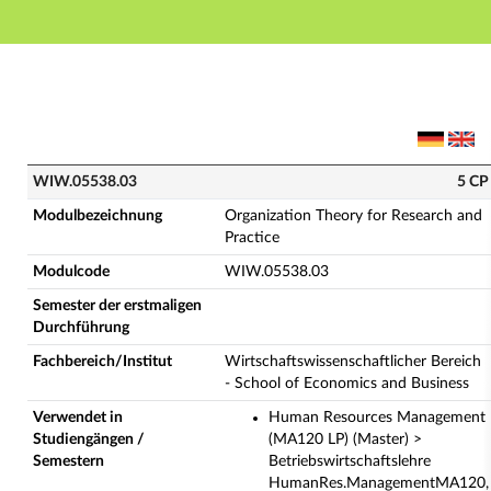
Hauptnavigation
Hauptinhalt
Fußzeile
WIW.05538.03 - Organization Theory for Research and
WIW.05538.03
5 CP
Modulbezeichnung
Organization Theory for Research and
Practice
Modulcode
WIW.05538.03
Semester der erstmaligen
Durchführung
Fachbereich/Institut
Wirtschaftswissenschaftlicher Bereich
- School of Economics and Business
Verwendet in
Human Resources Management
Studiengängen /
(MA120 LP) (Master) >
Semestern
Betriebswirtschaftslehre
HumanRes.ManagementMA120,