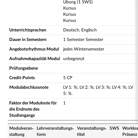
Übung (1 SWS)
Kursus
Kursus
Kursus
Unterrichtsprachen
Deutsch, Englisch
Dauer in Semestern
1 Semester Semester
Angebotsrhythmus Modul
jedes Wintersemester
Aufnahmekapazität Modul
unbegrenzt
Prüfungsebene
Credit-Points
5 CP
Modulabschlussnote
LV
1
:
%;
LV
2
:
%;
LV
3
:
%;
LV
4
:
%;
LV
5
:
%.
Faktor der Modulnote für
1
die Endnote des
Studiengangs
Modulveran­
Lehrveranstaltungs­
Veranstaltungs­
SWS
Worklo
staltung
form
titel
Präsenz