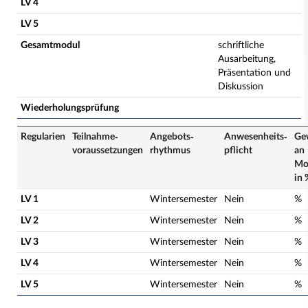
LV 4
LV 5
Gesamtmodul
schriftliche
Ausarbeitung,
Präsentation und
Diskussion
Wiederholungsprüfung
Regularien
Teilnahme­
Angebots­
Anwesenheits­
Ge
voraussetzungen
rhythmus
pflicht
an
Mo
in 
LV 1
Wintersemester
Nein
%
LV 2
Wintersemester
Nein
%
LV 3
Wintersemester
Nein
%
LV 4
Wintersemester
Nein
%
LV 5
Wintersemester
Nein
%