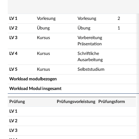
LV 1
Vorlesung
Vorlesung
2
LV 2
Übung
Übung
1
LV 3
Kursus
Vorbereitung
Präsentation
LV 4
Kursus
Schriftliche
Ausarbeitung
LV 5
Kursus
Selbststudium
Workload modulbezogen
Workload Modul insgesamt
Prüfung
Prüfungsvorleistung
Prüfungsform
LV 1
LV 2
LV 3