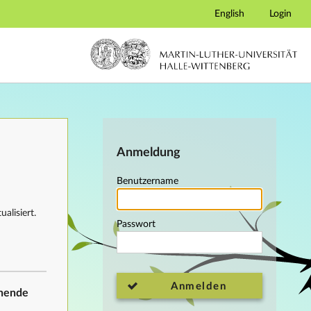
English
Login
Anmeldung
Benutzername
alisiert.
Passwort
Anmelden
ehende