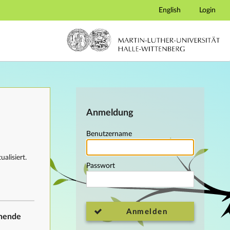
English
Login
Anmeldung
Benutzername
alisiert.
Passwort
Anmelden
ehende