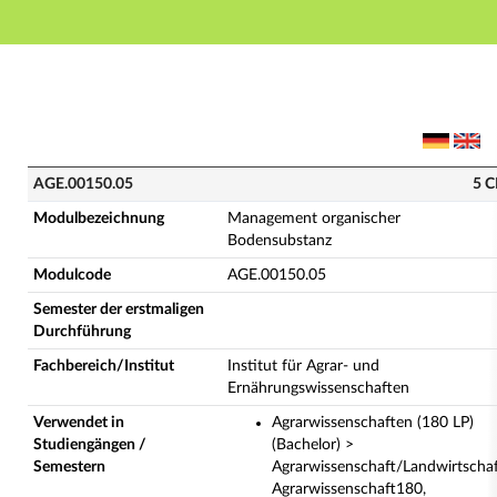
Hauptnavigation
Hauptinhalt
Fußzeile
AGE.00150.05 - Management organischer Bodensubsta
AGE.00150.05
5 C
Modulbezeichnung
Management organischer
Bodensubstanz
Modulcode
AGE.00150.05
Semester der erstmaligen
Durchführung
Fachbereich/Institut
Institut für Agrar- und
Ernährungswissenschaften
Verwendet in
Agrarwissenschaften (180 LP)
Studiengängen /
(Bachelor) >
Semestern
Agrarwissenschaft/Landwirtscha
Agrarwissenschaft180,