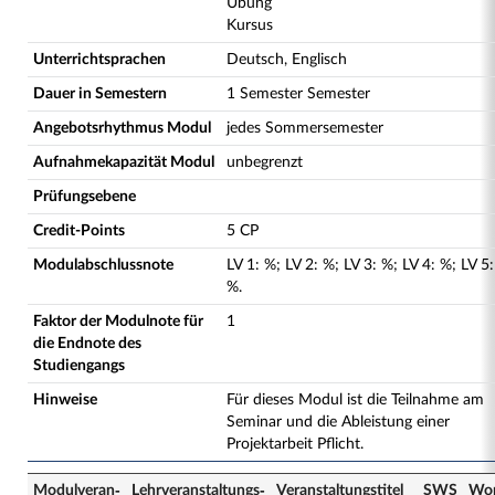
Übung
Kursus
Unterrichtsprachen
Deutsch, Englisch
Dauer in Semestern
1 Semester Semester
Angebotsrhythmus Modul
jedes Sommersemester
Aufnahmekapazität Modul
unbegrenzt
Prüfungsebene
Credit-Points
5 CP
Modulabschlussnote
LV
1
:
%;
LV
2
:
%;
LV
3
:
%;
LV
4
:
%;
LV
5
:
%.
Faktor der Modulnote für
1
die Endnote des
Studiengangs
Hinweise
Für dieses Modul ist die Teilnahme am
Seminar und die Ableistung einer
Projektarbeit Pflicht.
Modulveran­
Lehrveranstaltungs­
Veranstaltungs­titel
SWS
Wor