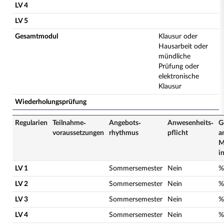
LV 4
LV 5
Gesamtmodul
Klausur oder
Hausarbeit oder
mündliche
Prüfung oder
elektronische
Klausur
Wiederholungsprüfung
Regularien
Teilnahme­
Angebots­
Anwesenheits­
G
voraussetzungen
rhythmus
pflicht
a
M
i
LV 1
Sommersemester
Nein
%
LV 2
Sommersemester
Nein
%
LV 3
Sommersemester
Nein
%
LV 4
Sommersemester
Nein
%