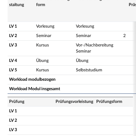
staltung
form
Prä
LV 1
Vorlesung
Vorlesung
LV 2
Seminar
Seminar
2
LV 3
Kursus
Vor-/Nachbereitung
Seminar
LV 4
Übung
Übung
LV 5
Kursus
Selbststudium
Workload modulbezogen
Workload Modul insgesamt
Prüfung
Prüfungsvorleistung
Prüfungsform
LV 1
LV 2
LV 3