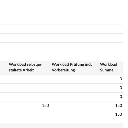
Workload selbstge­
Workload Prüfung incl.
Workload
staltete Arbeit
Vorbereitung
Summe
0
0
0
150
150
150