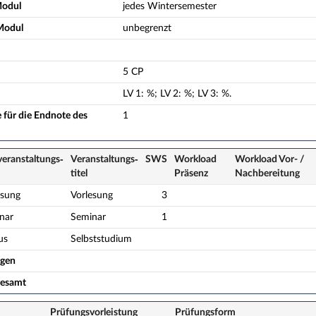
Modul
jedes Wintersemester
Modul
unbegrenzt
5 CP
LV
1
:
%;
LV
2
:
%;
LV
3
:
%.
 für die Endnote des
1
veranstaltungs­
Veranstaltungs­
SWS
Workload
Workload Vor- /
titel
Präsenz
Nach­bereitung
esung
Vorlesung
3
nar
Seminar
1
us
Selbststudium
ogen
gesamt
Prüfungsvorleistung
Prüfungsform