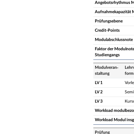
Angebotsrhythmus 
Aufnahmekapazität 
Prüfungsebene
Credit-Points
Modulabschlussnote
Faktor der Modulnote
Studiengangs
Modulveran­
Lehr
staltung
form
LV 1
Vorl
LV 2
Semi
LV 3
Kurs
Workload modulbez
Workload Modul ins
Prüfung