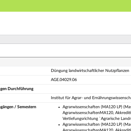
Hauptnavigation
Hauptinhalt
Fußzeile
ngung landwirtschaftlicher Nutzpflanzen (Vollständige
Düngung landwirtschaftlicher Nutzpflanzen
AGE.04029.06
ligen Durchführung
Institut für Agrar- und Ernährungswissensch
ngängen / Semestern
Agrarwissenschaften (MA120 LP) (Mas
AgrarwissenschaftenMA120, Akkrediti
Vertiefungsrichtung `Agrarische Land
Agrarwissenschaften (MA120 LP) (Mas
AgrarwissenschaftenMA120, Akkrediti