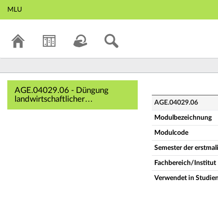
MLU
AGE.04029.06 - Dü
AGE.04029.06 - Düngung
landwirtschaftlicher
AGE.04029.06
Nutzpflanzen (Vollständige
Modulbeschreibung)
Modulbezeichnung
Modulcode
Semester der erstma
Fachbereich/Institut
Verwendet in Studie