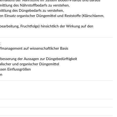
rhaltens der Nährstoffe im System Boden-Pflanze und daraus
ittlung des Nährstoffbedarfs zu verstehen,
ittlung des Düngebedarfs zu verstehen,
ten Einsatz organischer Düngemittel und Reststoffe (Klärschlamm,
rbeitung, Fruchtfolge) hinsichtlich der Wirkung auf den
g
fmanagement auf wissenschaftlicher Basis
rbesserung der Aussagen zur Düngebedürftigkeit
ischer und organischer Düngemittel
ssen Einflussgrößen
en