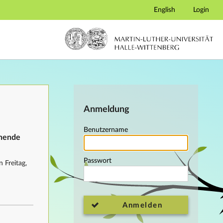
English
Login
Anmeldung
Benutzername
ehende
Passwort
 Freitag,
Anmelden