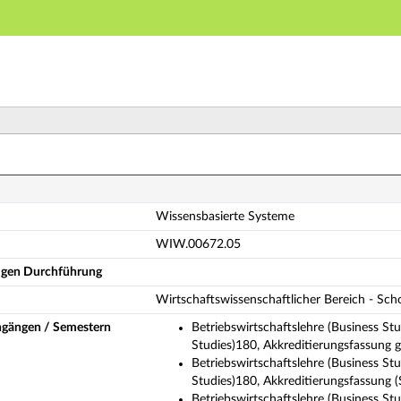
Hauptnavigation
Hauptinhalt
Fußzeile
issensbasierte Systeme (Vollständige Modulbeschreibu
Wissensbasierte Systeme
WIW.00672.05
ligen Durchführung
Wirtschaftswissenschaftlicher Bereich - Sc
ngängen / Semestern
Betriebswirtschaftslehre (Business St
Studies)180, Akkreditierungsfassung 
Betriebswirtschaftslehre (Business St
Studies)180, Akkreditierungsfassung 
Betriebswirtschaftslehre (Business St