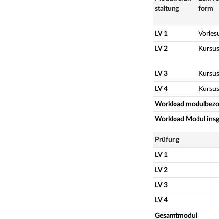
staltung
form
LV 1
Vorles
LV 2
Kursus
LV 3
Kursus
LV 4
Kursus
Workload modulbez
Workload Modul ins
Prüfung
LV 1
LV 2
LV 3
LV 4
Gesamtmodul