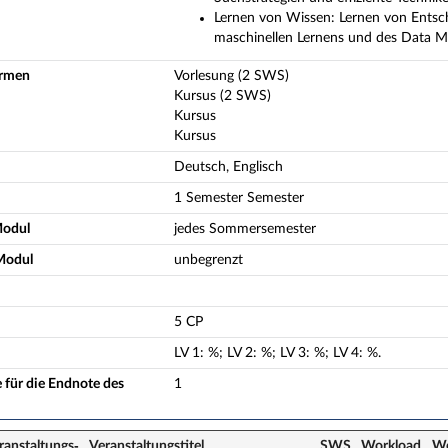
Lernen von Wissen: Lernen von Ents
maschinellen Lernens und des Data M
ormen
Vorlesung (2 SWS)
Kursus (2 SWS)
Kursus
Kursus
Deutsch, Englisch
1 Semester Semester
Modul
jedes Sommersemester
Modul
unbegrenzt
5 CP
LV
1
:
%;
LV
2
:
%;
LV
3
:
%;
LV
4
:
%.
 für die Endnote des
1
ranstaltungs­
Veranstaltungs­titel
SWS
Workload
Wo