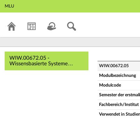
MLU
WIW.00672.05 - W
WIW.00672.05 -
Wissensbasierte Systeme
WIW.00672.05
(Vollständige
Modulbeschreibung)
Modulbezeichnung
Modulcode
Semester der erstma
Fachbereich/Institut
Verwendet in Studie