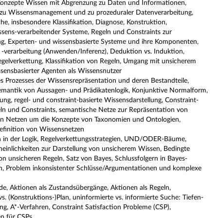
Konzepte Wissen mit Abgrenzung zu Daten und Informationen,
 zu Wissensmanagement und zu prozeduraler Datenverarbeitung,
 insbesondere Klassifikation, Diagnose, Konstruktion,
sens-verarbeitender Systeme, Regeln und Constraints zur
ng, Experten- und wissensbasierte Systeme und ihre Komponenten,
-verarbeitung (Anwenden/Inferenz), Deduktion vs. Induktion,
egelverkettung, Klassifikation von Regeln, Umgang mit unsicherem
ssensbasierter Agenten als Wissensnutzer
es Prozesses der Wissensrepräsentation und deren Bestandteile,
Semantik von Aussagen- und Prädikatenlogik, Konjunktive Normalform,
ung, regel- und constraint-basierte Wissensdarstellung, Constraint-
 und Constraints, semantische Netze zur Repräsentation von
en Netzen um die Konzepte von Taxonomien und Ontologien,
efinition von Wissensnetzen
n in der Logik, Regelverkettungsstrategien, UND/ODER-Bäume,
heinlichkeiten zur Darstellung von unsicherem Wissen, Bedingte
n unsicheren Regeln, Satz von Bayes, Schlussfolgern in Bayes-
en, Problem inkonsistenter Schlüsse/Argumentationen und komplexe
e, Aktionen als Zustandsübergänge, Aktionen als Regeln,
. (Konstruktions-)Plan, uninformierte vs. informierte Suche: Tiefen-
g, A*-Verfahren, Constraint Satisfaction Probleme (CSP),
en für CSPs