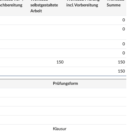
ch­bereitung
selbstge­staltete
incl. Vorbereitung
Summe
Arbeit
0
0
0
0
150
150
150
Prüfungsform
Klausur