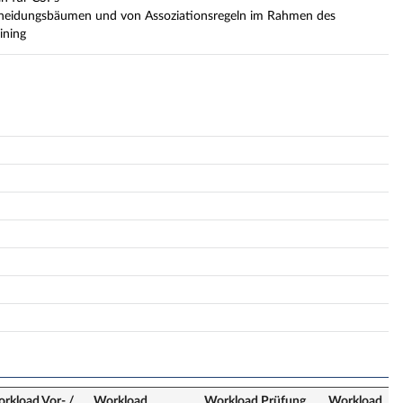
cheidungsbäumen und von Assoziationsregeln im Rahmen des
ining
rkload Vor- /
Workload
Workload Prüfung
Workload