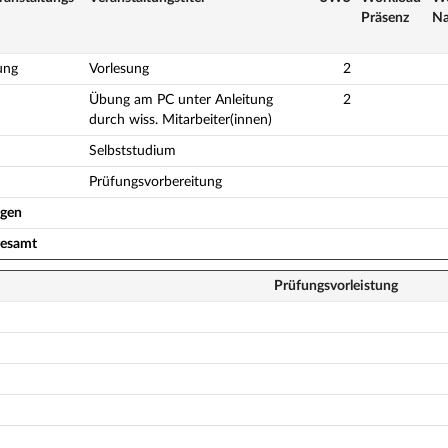
Präsenz
Na
ung
Vorlesung
2
Übung am PC unter Anleitung
2
durch wiss. Mitarbeiter(innen)
Selbststudium
Prüfungsvorbereitung
ogen
gesamt
Prüfungsvorleistung