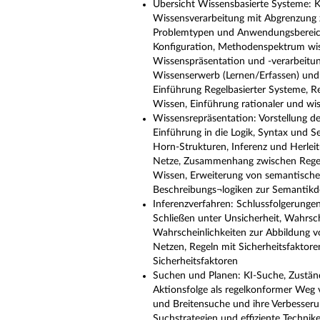
Übersicht Wissensbasierte Systeme: 
Wissensverarbeitung mit Abgrenzung
Problemtypen und Anwendungsbereiche,
Konfiguration, Methodenspektrum wis
Wissenspräsentation und -verarbeitu
Wissenserwerb (Lernen/Erfassen) und 
Einführung Regelbasierter Systeme, R
Wissen, Einführung rationaler und wi
Wissensrepräsentation: Vorstellung d
Einführung in die Logik, Syntax und 
Horn-Strukturen, Inferenz und Herleit
Netze, Zusammenhang zwischen Regeln
Wissen, Erweiterung von semantisch
Beschreibungs¬logiken zur Semantikd
Inferenzverfahren: Schlussfolgerunge
Schließen unter Unsicherheit, Wahrsc
Wahrscheinlichkeiten zur Abbildung vo
Netzen, Regeln mit Sicherheitsfaktor
Sicherheitsfaktoren
Suchen und Planen: KI-Suche, Zuständ
Aktionsfolge als regelkonformer Weg vs
und Breitensuche und ihre Verbesserun
Suchstrategien und effiziente Technik