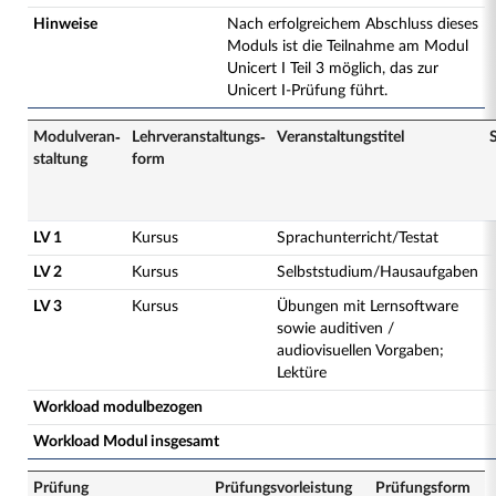
Hinweise
Nach erfolgreichem Abschluss dieses
Moduls ist die Teilnahme am Modul
Unicert I Teil 3 möglich, das zur
Unicert I-Prüfung führt.
Modulveran­
Lehrveranstaltungs­
Veranstaltungs­titel
staltung
form
LV 1
Kursus
Sprachunterricht/Testat
LV 2
Kursus
Selbststudium/Hausaufgaben
LV 3
Kursus
Übungen mit Lernsoftware
sowie auditiven /
audiovisuellen Vorgaben;
Lektüre
Workload modulbezogen
Workload Modul insgesamt
Prüfung
Prüfungsvorleistung
Prüfungsform