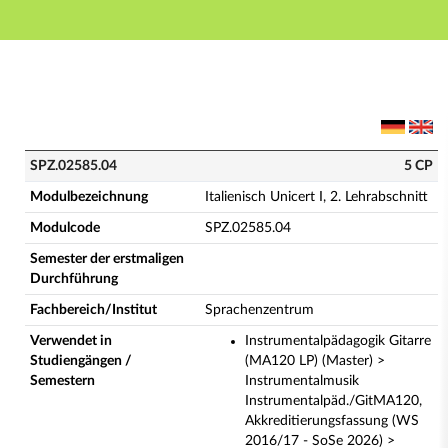
Hauptnavigation
Hauptinhalt
Fußzeile
SPZ.02585.04 - Italienisch Unicert I, 2. Lehrabschnitt
SPZ.02585.04
5 CP
Modulbezeichnung
Italienisch Unicert I, 2. Lehrabschnitt
Modulcode
SPZ.02585.04
Semester der erstmaligen
Durchführung
Fachbereich/Institut
Sprachenzentrum
Verwendet in
Instrumentalpädagogik Gitarre
Studiengängen /
(MA120 LP) (Master) >
Semestern
Instrumentalmusik
Instrumentalpäd./GitMA120,
Akkreditierungsfassung (WS
2016/17 - SoSe 2026) >