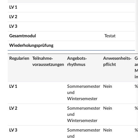
LV 1
LV 2
LV 3
Gesamtmodul
Testat
Wiederholungsprüfung
Regularien
Teilnahme­
Angebots­
Anwesenheits­
G
voraussetzungen
rhythmus
pflicht
a
M
i
LV 1
Sommersemester
Nein
%
und
Wintersemester
LV 2
Sommersemester
Nein
%
und
Wintersemester
LV 3
Sommersemester
Nein
%
und