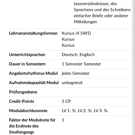
Leseverständnisses, des
Sprechens und des Schreibens
einfacher Briefe oder anderer
Mitteilungen
Lehrveranstaltungsformen
Kursus (4 SWS)
Kursus
Kursus
Unterrichtsprachen
Deutsch, Englisch
Dauer in Semestern
1 Semester Semester
Angebotsrhythmus Modul
jedes Semester
Aufnahmekapazität Modul
unbegrenzt
Prüfungsebene
Credit-Points
5 CP
Modulabschlussnote
LV
1
:
%;
LV
2
:
%;
LV
3
:
%.
Faktor der Modulnote für
1
die Endnote des
Studiengangs