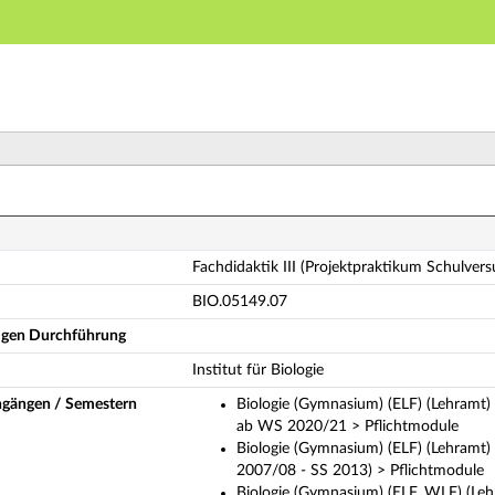
Hauptnavigation
Hauptinhalt
Fußzeile
hdidaktik III (Projektpraktikum Schulversuche II) (Vol
Fachdidaktik III (Projektpraktikum Schulvers
BIO.05149.07
ligen Durchführung
Institut für Biologie
ngängen / Semestern
Biologie (Gymnasium) (ELF) (Lehramt) 
ab WS 2020/21 > Pflichtmodule
Biologie (Gymnasium) (ELF) (Lehramt)
2007/08 - SS 2013) > Pflichtmodule
Biologie (Gymnasium) (ELF, WLF) (Leh