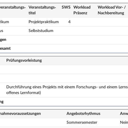
veranstaltungs­
Veranstaltungs­
SWS
Workload
Workload Vor- /
titel
Präsenz
Nach­bereitung
tikum
Projektpraktikum
4
us
Selbststudium
ogen
gesamt
Prüfungsvorleistung
Durchführung eines Projekts mit einem Forschungs- und einem Lernse
offenes Lernformat)
ng
lnahme­voraussetzungen
Angebots­rhythmus
Anwe
Sommersemester
Nei