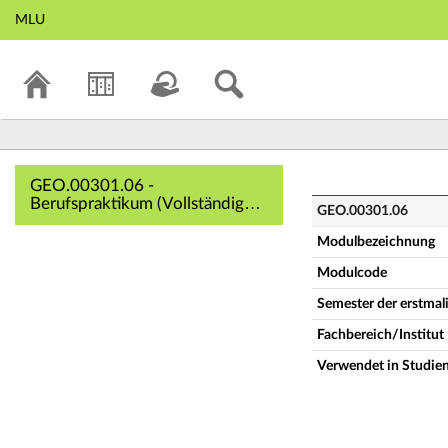
MLU
GEO.00301.06 - Be
GEO.00301.06 -
Berufspraktikum (Vollständige
GEO.00301.06
Modulbeschreibung)
Modulbezeichnung
Modulcode
Semester der erstma
Fachbereich/Institut
Verwendet in Studie