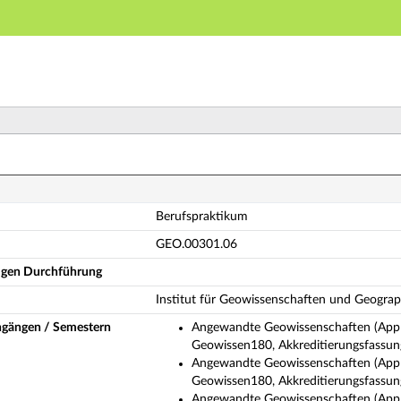
Hauptnavigation
Hauptinhalt
Fußzeile
rufspraktikum (Vollständige Modulbeschreibung)
Berufspraktikum
GEO.00301.06
ligen Durchführung
Institut für Geowissenschaften und Geograp
ngängen / Semestern
Angewandte Geowissenschaften (Appli
Geowissen180, Akkreditierungsfassun
Angewandte Geowissenschaften (Appli
Geowissen180, Akkreditierungsfassun
Angewandte Geowissenschaften (Appli