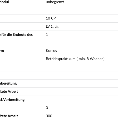
Modul
unbegrenzt
10 CP
LV
1
:
%.
 für die Endnote des
1
orm
Kursus
Betriebspraktikum ( min. 8 Wochen)
hbereitung
tete Arbeit
l. Vorbereitung
0
tete Arbeit
300