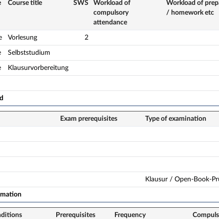
e
Course title
SWS
Workload of
Workload of prep
compulsory
/ homework etc
attendance
e
Vorlesung
2
e
Selbststudium
e
Klausurvorbereitung
ad
Exam prerequisites
Type of examination
Klausur / Open-Book-Pr
rmation
nditions
Prerequisites
Frequency
Compuls