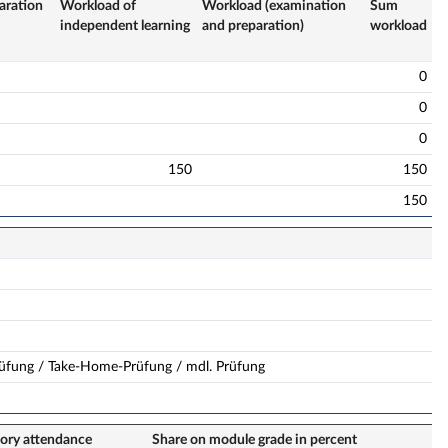
aration
Workload of
Workload (examination
Sum
independent learning
and preparation)
workload
0
0
0
150
150
150
üfung / Take-Home-Prüfung / mdl. Prüfung
ory attendance
Share on module grade in percent