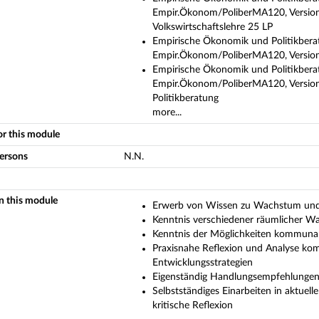
Empir.Ökonom/PoliberMA120, Version o
Volkswirtschaftslehre 25 LP
Empirische Ökonomik und Politikberat
Empir.Ökonom/PoliberMA120, Version 
Empirische Ökonomik und Politikberat
Empir.Ökonom/PoliberMA120, Version
Politikberatung
more...
or this module
persons
N.N.
in this module
Erwerb von Wissen zu Wachstum und
Kenntnis verschiedener räumlicher W
Kenntnis der Möglichkeiten kommunal
Praxisnahe Reflexion und Analyse ko
Entwicklungsstrategien
Eigenständig Handlungsempfehlungen 
Selbstständiges Einarbeiten in aktuel
kritische Reflexion