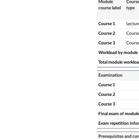
Module
Cours
course label
type
Course 1
Lectur
Course 2
Cours
Course 3
Cours
Workload by module
Total module worklo
Examination
Course 1
Course 2
Course 3
Final exam of module
Exam repetition info
Prerequisites and co