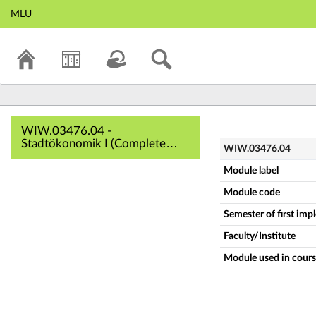
MLU
WIW.03476.04 - St
WIW.03476.04 -
Stadtökonomik I (Complete
WIW.03476.04
module description)
Module label
Module code
Semester of first im
Faculty/Institute
Module used in cours