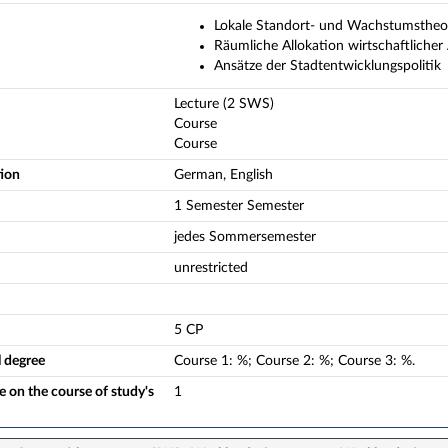
Lokale Standort- und Wachstumstheo
Räumliche Allokation wirtschaftlicher
Ansätze der Stadtentwicklungspolitik
Lecture (2 SWS)
Course
Course
tion
German, English
1 Semester Semester
jedes Sommersemester
unrestricted
5 CP
l degree
Course
1
:
%;
Course
2
:
%;
Course
3
:
%.
 on the course of study's
1