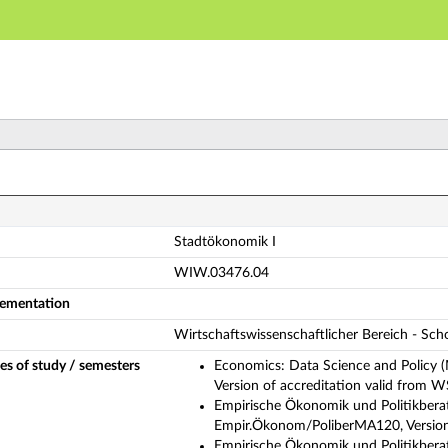
Main navigation
Main content
Footer
adtökonomik I (Complete module description)
Stadtökonomik I
WIW.03476.04
plementation
Wirtschaftswissenschaftlicher Bereich - Sc
es of study / semesters
Economics: Data Science and Policy 
Version of accreditation valid from W
Empirische Ökonomik und Politikberat
Empir.Ökonom/PoliberMA120, Version o
Empirische Ökonomik und Politikberat