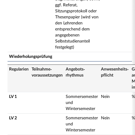
ggf. Referat,
Sitzungsprotokoll oder
Thesenpapier (wird von
den Lehrenden
entsprechend dem
angegebenen
Selbststudienanteil
festgelegt)
Wiederholungsprüfung
Regularien
Teilnahme­
Angebots­
Anwesenheits­
G
voraussetzungen
rhythmus
pflicht
a
M
i
LV 1
Sommersemester
Nein
%
und
Wintersemester
LV 2
Sommersemester
Nein
%
und
Wintersemester