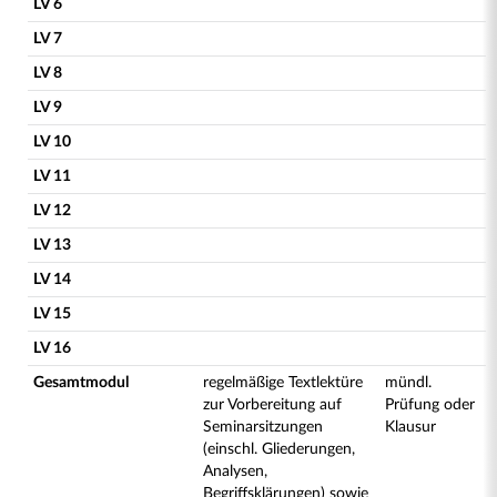
LV 6
LV 7
LV 8
LV 9
LV 10
LV 11
LV 12
LV 13
LV 14
LV 15
LV 16
Gesamtmodul
regelmäßige Textlektüre
mündl.
zur Vorbereitung auf
Prüfung oder
Seminarsitzungen
Klausur
(einschl. Gliederungen,
Analysen,
Begriffsklärungen) sowie