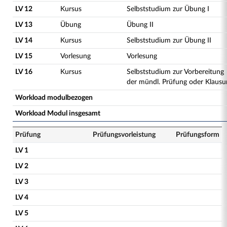
LV 12
Kursus
Selbststudium zur Übung I
LV 13
Übung
Übung II
LV 14
Kursus
Selbststudium zur Übung II
LV 15
Vorlesung
Vorlesung
LV 16
Kursus
Selbststudium zur Vorbereitung
der mündl. Prüfung oder Klausu
Workload modulbezogen
Workload Modul insgesamt
Prüfung
Prüfungsvorleistung
Prüfungsform
LV 1
LV 2
LV 3
LV 4
LV 5