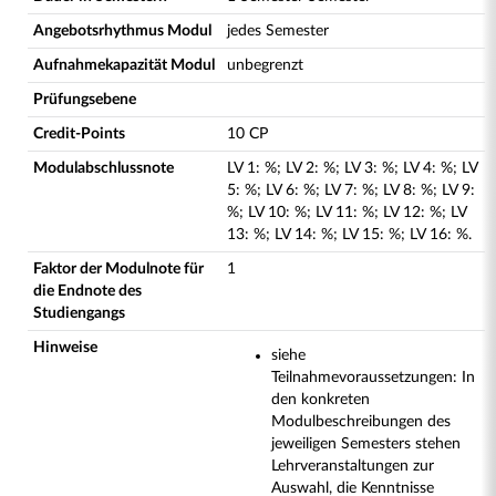
Angebotsrhythmus Modul
jedes Semester
Aufnahmekapazität Modul
unbegrenzt
Prüfungsebene
Credit-Points
10 CP
Modulabschlussnote
LV
1
:
%;
LV
2
:
%;
LV
3
:
%;
LV
4
:
%;
LV
5
:
%;
LV
6
:
%;
LV
7
:
%;
LV
8
:
%;
LV
9
:
%;
LV
10
:
%;
LV
11
:
%;
LV
12
:
%;
LV
13
:
%;
LV
14
:
%;
LV
15
:
%;
LV
16
:
%.
Faktor der Modulnote für
1
die Endnote des
Studiengangs
Hinweise
siehe
Teilnahmevoraussetzungen: In
den konkreten
Modulbeschreibungen des
jeweiligen Semesters stehen
Lehrveranstaltungen zur
Auswahl, die Kenntnisse