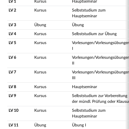
LV 1
Kursus
Hauptseminar
LV 2
Kursus
Selbststudium zum
Hauptseminar
LV 3
Übung
Übung
LV 4
Kursus
Selbststudium zur Übung
LV 5
Kursus
Vorlesungen/Vorlesungsübunge
I
LV 6
Kursus
Vorlesungen/Vorlesungsübunge
II
LV 7
Kursus
Vorlesungen/Vorlesungsübunge
III
LV 8
Kursus
Hauptseminar
LV 9
Kursus
Selbststudium zur Vorbereitung
der mündl. Prüfung oder Klausu
LV 10
Kursus
Selbststudium zum
Hauptseminar
LV 11
Übung
Übung I