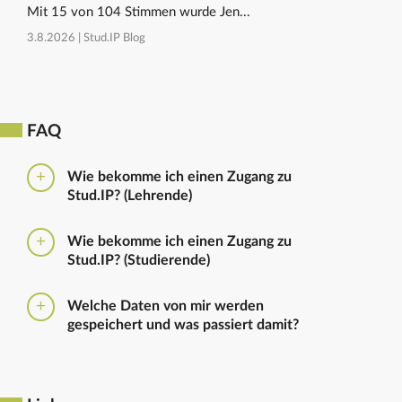
Mit 15 von 104 Stimmen wurde Jen...
3.8.2026 |
Stud.IP Blog
FAQ
Wie bekomme ich einen Zugang zu
Stud.IP? (Lehrende)
Bitte beantragen Sie den Zugang zu Stud.IP mit dem
Wie bekomme ich einen Zugang zu
folgenden
Formular
Haben Sie bereits eine
Stud.IP? (Studierende)
universitäre E-Mail-Adresse, reicht ein formloser
Antrag an
die Administratoren
. Bitte vergessen Sie
Die Anmeldung zum Stud.IP erfolgt mit dem
nicht die Einrichtung zu nennen in die Sie
Welche Daten von mir werden
Nutzerkennzeichen und dem Passwort, das ihr mit
eingetragen werden sollen.
gespeichert und was passiert damit?
euren Immatrikulationsunterlagen erhalten habt. Das
Passwort könnt ihr im
Serviceportal
für Stud.IP und
Ausführliche Informationen zu gespeicherten Daten
für andere IT-Dienste neu setzen.
sowie zur Löschung von Daten finden sich unter
dem Punkt „Datenschutzbestimmung" im Footer.