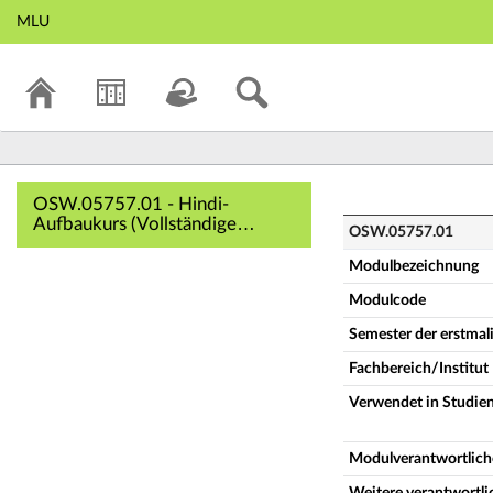
MLU
OSW.05757.01 - H
OSW.05757.01 - Hindi-
Aufbaukurs (Vollständige
OSW.05757.01
Modulbeschreibung)
Modulbezeichnung
Modulcode
Semester der erstma
Fachbereich/Institut
Verwendet in Studie
Modulverantwortlich
Weitere verantwortl