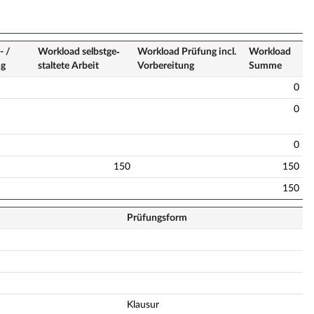
- /
Workload selbstge­
Workload Prüfung incl.
Workload
ng
staltete Arbeit
Vorbereitung
Summe
0
0
0
150
150
150
Prüfungsform
Klausur