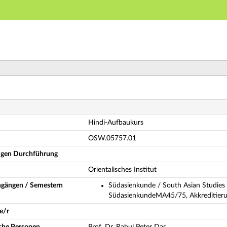
Hauptnavigation
Hauptinhalt
Fußzeile
indi-Aufbaukurs (Vollständige Modulbeschreibung)
Hindi-Aufbaukurs
OSW.05757.01
ligen Durchführung
Orientalisches Institut
ngängen / Semestern
Südasienkunde / South Asian Studies
SüdasienkundeMA45/75, Akkreditierun
e/r
iche Personen
Prof. Dr. Rahul Peter Das