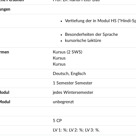
ungen
Vertiefung der in Modul HS ("Hindi-S
Besonderheiten der Sprache
kursorische Lektüre
ormen
Kursus (2 SWS)
Kursus
Kursus
Deutsch, Englisch
1 Semester Semester
Modul
jedes Wintersemester
Modul
unbegrenzt
5 CP
LV
1
:
%;
LV
2
:
%;
LV
3
:
%.