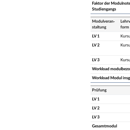
Faktor der Modulnote
Studiengangs
Modulveran­
Lehrv
staltung
form
LV 1
Kurs
LV 2
Kurs
LV 3
Kurs
Workload modulbez
Workload Modul ins
Prüfung
LV 1
LV 2
LV 3
Gesamtmodul