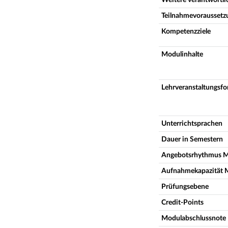
Teilnahmevoraussetz
Kompetenzziele
Modulinhalte
Lehrveranstaltungsf
Unterrichtsprachen
Dauer in Semestern
Angebotsrhythmus 
Aufnahmekapazität 
Prüfungsebene
Credit-Points
Modulabschlussnote