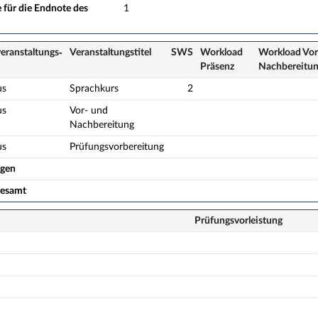
 für die Endnote des
1
eranstaltungs­
Veranstaltungs­titel
SWS
Workload
Workload Vor
Präsenz
Nach­bereitu
us
Sprachkurs
2
us
Vor- und
Nachbereitung
us
Prüfungsvorbereitung
ogen
gesamt
Prüfungsvorleistung