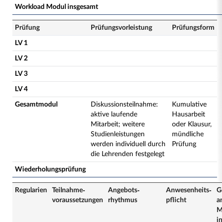
Workload Modul insgesamt
Prüfung
Prüfungsvorleistung
Prüfungsform
LV 1
LV 2
LV 3
LV 4
Gesamtmodul
Diskussionsteilnahme:
Kumulative
aktive laufende
Hausarbeit
Mitarbeit; weitere
oder Klausur,
Studienleistungen
mündliche
werden individuell durch
Prüfung
die Lehrenden festgelegt
Wiederholungsprüfung
Regularien
Teilnahme­
Angebots­
Anwesenheits­
G
voraussetzungen
rhythmus
pflicht
a
M
i