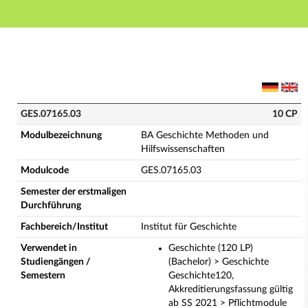
Hauptnavigation
Hauptinhalt
Fußzeile
GES.07165.03 - BA Geschichte Methoden und Hilfswis
GES.07165.03
10 CP
Modulbezeichnung
BA Geschichte Methoden und
Hilfswissenschaften
Modulcode
GES.07165.03
Semester der erstmaligen
Durchführung
Fachbereich/Institut
Institut für Geschichte
Verwendet in
Geschichte (120 LP)
Studiengängen /
(Bachelor) > Geschichte
Semestern
Geschichte120,
Akkreditierungsfassung gültig
ab SS 2021 > Pflichtmodule