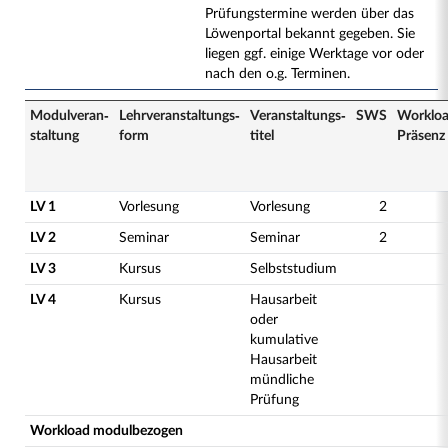
Prüfungstermine werden über das
Löwenportal bekannt gegeben. Sie
liegen ggf. einige Werktage vor oder
nach den o.g. Terminen.
Modulveran­
Lehrveranstaltungs­
Veranstaltungs­
SWS
Worklo
staltung
form
titel
Präsenz
LV 1
Vorlesung
Vorlesung
2
LV 2
Seminar
Seminar
2
LV 3
Kursus
Selbststudium
LV 4
Kursus
Hausarbeit
oder
kumulative
Hausarbeit
mündliche
Prüfung
Workload modulbezogen