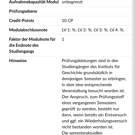
Aufnahmekapazität Modul
unbegrenzt
Prüfungsebene
Credit-Points
10 CP
Modulabschlussnote
LV
1
:
%;
LV
2
:
%;
LV
3
:
%;
LV
4
:
%.
Faktor der Modulnote für
1
die Endnote des
Studiengangs
Hinweise
Prüfungsleistungen sind in den
Studiengängen des Instituts für
Geschichte grundsätzlich in
demjenigen Semester zu erbringen,
in dem eine entsprechende
Veranstaltung besucht worden ist.
Der Anspruch, zum Prüfungsstoff
eines vergangenen Semesters
geprüft zu werden, besteht nur
dann, wenn bereits ein Erstversuch
und ggf. ein Wiederholungsversuch
nicht bestanden worden ist.
Die semesteraktuellen