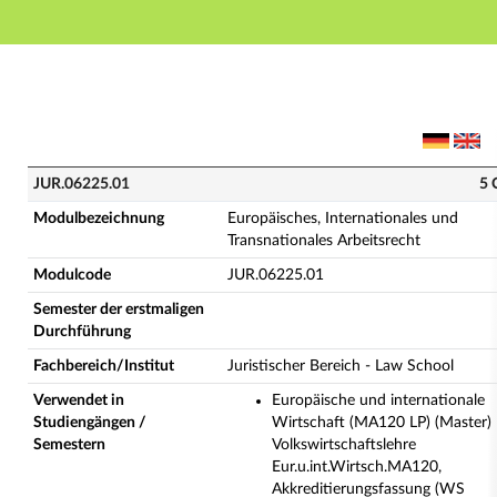
Hauptnavigation
Hauptinhalt
Fußzeile
JUR.06225.01 - Europäisches, Internationales und Tra
JUR.06225.01
5 
Modulbezeichnung
Europäisches, Internationales und
Transnationales Arbeitsrecht
Modulcode
JUR.06225.01
Semester der erstmaligen
Durchführung
Fachbereich/Institut
Juristischer Bereich - Law School
Verwendet in
Europäische und internationale
Studiengängen /
Wirtschaft (MA120 LP) (Master)
Semestern
Volkswirtschaftslehre
Eur.u.int.Wirtsch.MA120,
Akkreditierungsfassung (WS