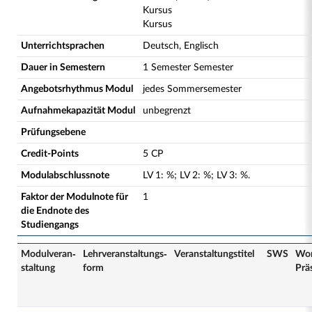
Kursus
Kursus
Unterrichtsprachen
Deutsch, Englisch
Dauer in Semestern
1 Semester Semester
Angebotsrhythmus Modul
jedes Sommersemester
Aufnahmekapazität Modul
unbegrenzt
Prüfungsebene
Credit-Points
5 CP
Modulabschlussnote
LV
1
:
%;
LV
2
:
%;
LV
3
:
%.
Faktor der Modulnote für
1
die Endnote des
Studiengangs
Modulveran­
Lehrveranstaltungs­
Veranstaltungs­titel
SWS
Wor
staltung
form
Prä