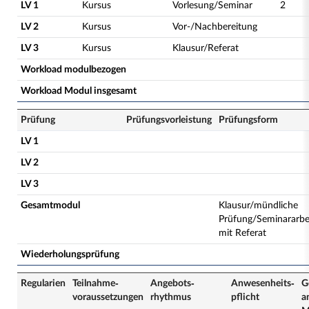
LV 1
Kursus
Vorlesung/Seminar
2
LV 2
Kursus
Vor-/Nachbereitung
LV 3
Kursus
Klausur/Referat
Workload modulbezogen
Workload Modul insgesamt
Prüfung
Prüfungsvorleistung
Prüfungsform
LV 1
LV 2
LV 3
Gesamtmodul
Klausur/mündliche
Prüfung/Seminararbe
mit Referat
Wiederholungsprüfung
Regularien
Teilnahme­
Angebots­
Anwesenheits­
G
voraussetzungen
rhythmus
pflicht
a