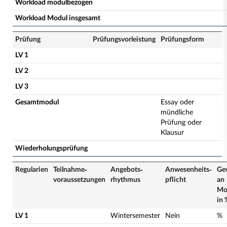
Workload modulbezogen
Workload Modul insgesamt
Prüfung
Prüfungsvorleistung
Prüfungsform
LV 1
LV 2
LV 3
Gesamtmodul
Essay oder
mündliche
Prüfung oder
Klausur
Wiederholungsprüfung
Regularien
Teilnahme­
Angebots­
Anwesenheits­
Ge
voraussetzungen
rhythmus
pflicht
an
Mo
in 
LV 1
Wintersemester
Nein
%