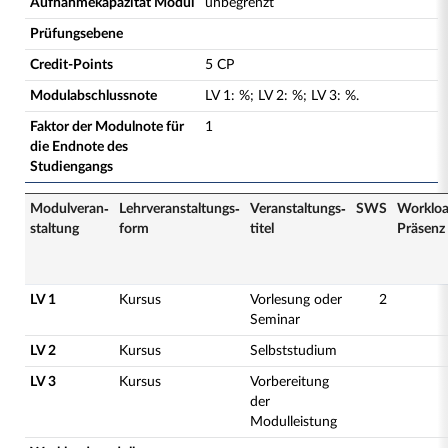
Aufnahmekapazität Modul
unbegrenzt
Prüfungsebene
Credit-Points
5 CP
Modulabschlussnote
LV
1
:
%;
LV
2
:
%;
LV
3
:
%.
Faktor der Modulnote für
1
die Endnote des
Studiengangs
Modulveran­
Lehrveranstaltungs­
Veranstaltungs­
SWS
Worklo
staltung
form
titel
Präsenz
LV 1
Kursus
Vorlesung oder
2
Seminar
LV 2
Kursus
Selbststudium
LV 3
Kursus
Vorbereitung
der
Modulleistung