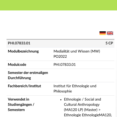
Hauptnavigation
Hauptinhalt
Fußzeile
PHI.07833.01 - Medialität und Wissen (MW) PO2022 (
PHI.07833.01
5 CP
Modulbezeichnung
Medialität und Wissen (MW)
PO2022
Modulcode
PHI.07833.01
Semester der erstmaligen
Durchführung
Fachbereich/Institut
Institut für Ethnologie und
Philosophie
Verwendet in
Ethnologie / Social and
Studiengängen /
Cultural Anthropology
Semestern
(MA120 LP) (Master) >
Ethnologie EthnologieMA120,