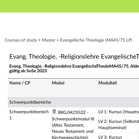
Hauptnavigation
Zweite Navigationsebene
Dritte Navigationsebene
Aktionen
Hauptinhalt
Modulverzeichnis - Studiengänge
Courses of study
>
Master
>
Evangelische Theologie (MA45/75 LP)
Fußzeile
Evang. Theologie, -Religionslehre Evangelisc
Evang. Theologie, -Religionslehre EvangelischeTheoloMA45/75, Akk
gültig ab SoSe 2023
Name / CP
Modul
Modulteil
Schwerpunktbereiche
Schwerpunktbereich
LV 1: Kursus (Haupts
BKG.04210.02 -
1
Schwerpunktmodul III
LV 2: Kursus (Selbst
(Altes Testament,
Hauptseminar)
Neues Testament und
LV 3: Kursus
Kirchengeschichte),