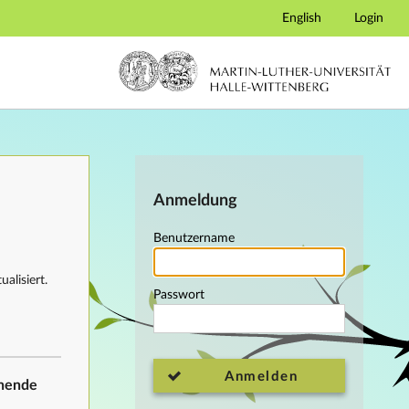
English
Login
Anmeldung
Benutzername
alisiert.
Passwort
Anmelden
ehende