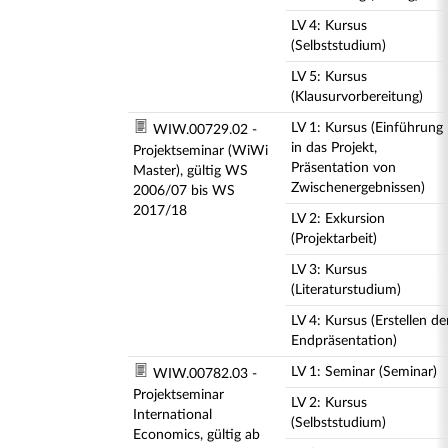
LV 4: Kursus
(Selbststudium)
LV 5: Kursus
(Klausurvorbereitung)
LV 1: Kursus (Einführung
WIW.00729.02 -
in das Projekt,
Projektseminar (WiWi
Präsentation von
Master), gültig WS
Zwischenergebnissen)
2006/07 bis WS
2017/18
LV 2: Exkursion
(Projektarbeit)
LV 3: Kursus
(Literaturstudium)
LV 4: Kursus (Erstellen de
Endpräsentation)
LV 1: Seminar (Seminar)
WIW.00782.03 -
Projektseminar
LV 2: Kursus
International
(Selbststudium)
Economics, gültig ab