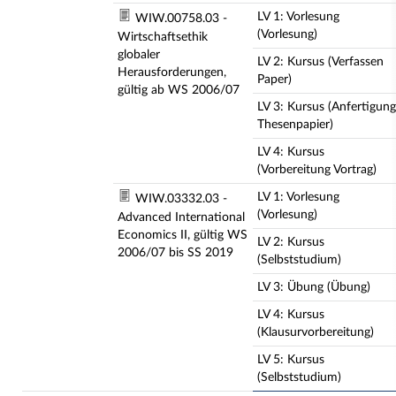
LV 1: Vorlesung
WIW.00758.03 -
(Vorlesung)
Wirtschaftsethik
globaler
LV 2: Kursus (Verfassen
Herausforderungen,
Paper)
gültig ab WS 2006/07
LV 3: Kursus (Anfertigung
Thesenpapier)
LV 4: Kursus
(Vorbereitung Vortrag)
LV 1: Vorlesung
WIW.03332.03 -
(Vorlesung)
Advanced International
Economics II, gültig WS
LV 2: Kursus
2006/07 bis SS 2019
(Selbststudium)
LV 3: Übung (Übung)
LV 4: Kursus
(Klausurvorbereitung)
LV 5: Kursus
(Selbststudium)