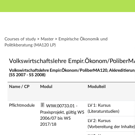
Hauptnavigation
Zweite Navigationsebene
Dritte Navigationsebene
Aktionen
Hauptinhalt
Modulverzeichnis - Studiengänge
Courses of study
>
Master
>
Empirische Ökonomik und
Fußzeile
Politikberatung (MA120 LP)
Volkswirtschaftslehre Empir.Ökonom/Poliber
Volkswirtschaftslehre Empir.Ökonom/PoliberMA120, Akkreditierun
(SS 2007 - SS 2008)
Name / CP
Modul
Modulteil
Pflichtmodule
LV 1: Kursus
WIW.00733.01 -
(Literaturstudien)
Praxisprojekt, gültig WS
2006/07 bis WS
LV 2: Kursus
2017/18
(Vorbereitung der Inhalte)