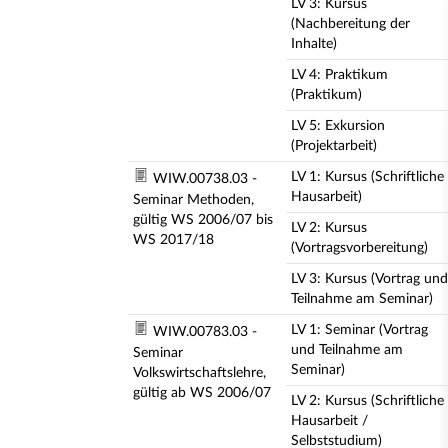
LV 3: Kursus
(Nachbereitung der
Inhalte)
LV 4: Praktikum
(Praktikum)
LV 5: Exkursion
(Projektarbeit)
LV 1: Kursus (Schriftliche
WIW.00738.03 -
Hausarbeit)
Seminar Methoden,
gültig WS 2006/07 bis
LV 2: Kursus
WS 2017/18
(Vortragsvorbereitung)
LV 3: Kursus (Vortrag und
Teilnahme am Seminar)
LV 1: Seminar (Vortrag
WIW.00783.03 -
und Teilnahme am
Seminar
Seminar)
Volkswirtschaftslehre,
gültig ab WS 2006/07
LV 2: Kursus (Schriftliche
Hausarbeit /
Selbststudium)