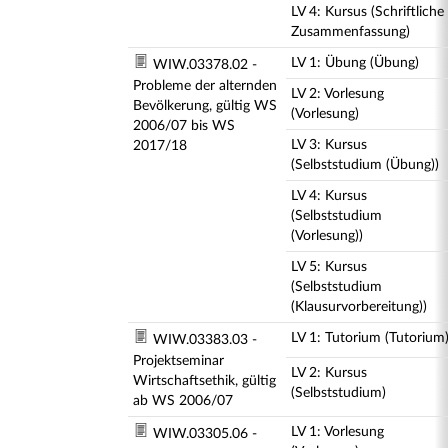
LV 4: Kursus (Schriftliche
Zusammenfassung)
LV 1: Übung (Übung)
WIW.03378.02 -
Probleme der alternden
LV 2: Vorlesung
Bevölkerung, gültig WS
(Vorlesung)
2006/07 bis WS
LV 3: Kursus
2017/18
(Selbststudium (Übung))
LV 4: Kursus
(Selbststudium
(Vorlesung))
LV 5: Kursus
(Selbststudium
(Klausurvorbereitung))
LV 1: Tutorium (Tutorium
WIW.03383.03 -
Projektseminar
LV 2: Kursus
Wirtschaftsethik, gültig
(Selbststudium)
ab WS 2006/07
LV 1: Vorlesung
WIW.03305.06 -