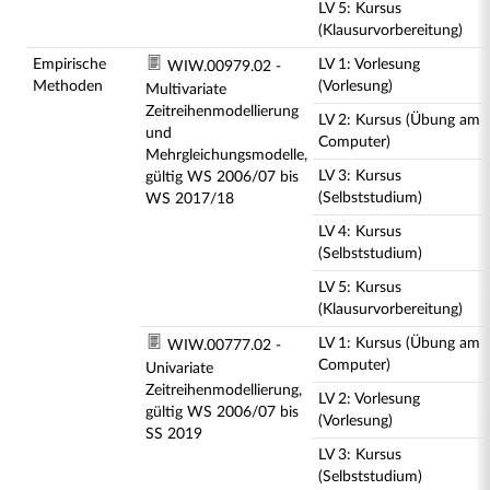
LV 5: Kursus
(Klausurvorbereitung)
Empirische
LV 1: Vorlesung
WIW.00979.02 -
Methoden
(Vorlesung)
Multivariate
Zeitreihenmodellierung
LV 2: Kursus (Übung am
und
Computer)
Mehrgleichungsmodelle,
LV 3: Kursus
gültig WS 2006/07 bis
(Selbststudium)
WS 2017/18
LV 4: Kursus
(Selbststudium)
LV 5: Kursus
(Klausurvorbereitung)
LV 1: Kursus (Übung am
WIW.00777.02 -
Computer)
Univariate
Zeitreihenmodellierung,
LV 2: Vorlesung
gültig WS 2006/07 bis
(Vorlesung)
SS 2019
LV 3: Kursus
(Selbststudium)