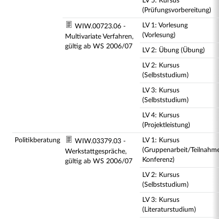
LV 5: Kursus
(Prüfungsvorbereitung)
LV 1: Vorlesung
WIW.00723.06 -
(Vorlesung)
Multivariate Verfahren,
gültig ab WS 2006/07
LV 2: Übung (Übung)
LV 2: Kursus
(Selbststudium)
LV 3: Kursus
(Selbststudium)
LV 4: Kursus
(Projektleistung)
Politikberatung
LV 1: Kursus
WIW.03379.03 -
(Gruppenarbeit/Teilnahm
Werkstattgespräche,
Konferenz)
gültig ab WS 2006/07
LV 2: Kursus
(Selbststudium)
LV 3: Kursus
(Literaturstudium)