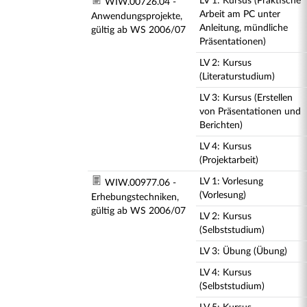
LV 1: Kursus (Praktische
WIW.00726.04 -
Arbeit am PC unter
Anwendungsprojekte,
Anleitung, mündliche
gültig ab WS 2006/07
Präsentationen)
LV 2: Kursus
(Literaturstudium)
LV 3: Kursus (Erstellen
von Präsentationen und
Berichten)
LV 4: Kursus
(Projektarbeit)
LV 1: Vorlesung
WIW.00977.06 -
(Vorlesung)
Erhebungstechniken,
gültig ab WS 2006/07
LV 2: Kursus
(Selbststudium)
LV 3: Übung (Übung)
LV 4: Kursus
(Selbststudium)