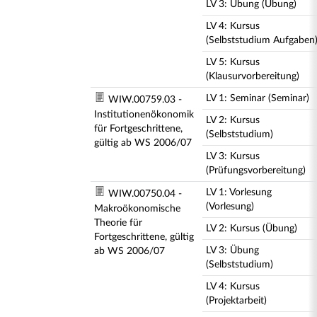
LV 3: Übung (Übung)
LV 4: Kursus
(Selbststudium Aufgaben
LV 5: Kursus
(Klausurvorbereitung)
LV 1: Seminar (Seminar)
WIW.00759.03 -
Institutionenökonomik
LV 2: Kursus
für Fortgeschrittene,
(Selbststudium)
gültig ab WS 2006/07
LV 3: Kursus
(Prüfungsvorbereitung)
LV 1: Vorlesung
WIW.00750.04 -
(Vorlesung)
Makroökonomische
Theorie für
LV 2: Kursus (Übung)
Fortgeschrittene, gültig
LV 3: Übung
ab WS 2006/07
(Selbststudium)
LV 4: Kursus
(Projektarbeit)