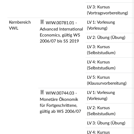
LV 3: Kursus
(Vortragsvorbereitung)
Kernbereich
LV 1: Vorlesung
WIW.00781.01 -
VWL
(Vorlesung)
Advanced International
Economics, gültig WS
LV 2: Übung (Übung)
2006/07 bis SS 2019
LV 3: Kursus
(Selbststudium)
LV 4: Kursus
(Selbststudium)
LV 5: Kursus
(Klausurvorbereitung)
LV 1: Vorlesung
WIW.00744.03 -
(Vorlesung)
Monetäre Ökonomik
für Fortgeschrittene,
LV 2: Kursus
gültig ab WS 2006/07
(Selbststudium)
LV 3: Übung (Übung)
LV 4: Kursus