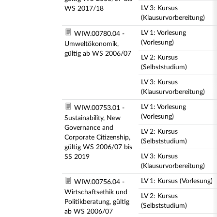
LV 3: Kursus
WS 2017/18
(Klausurvorbereitung)
LV 1: Vorlesung
WIW.00780.04 -
(Vorlesung)
Umweltökonomik,
gültig ab WS 2006/07
LV 2: Kursus
(Selbststudium)
LV 3: Kursus
(Klausurvorbereitung)
LV 1: Vorlesung
WIW.00753.01 -
(Vorlesung)
Sustainability, New
Governance and
LV 2: Kursus
Corporate Citizenship,
(Selbststudium)
gültig WS 2006/07 bis
LV 3: Kursus
SS 2019
(Klausurvorbereitung)
LV 1: Kursus (Vorlesung)
WIW.00756.04 -
Wirtschaftsethik und
LV 2: Kursus
Politikberatung, gültig
(Selbststudium)
ab WS 2006/07