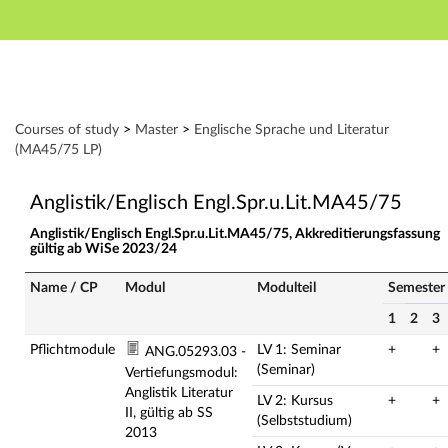
Hauptnavigation
Zweite Navigationsebene
Dritte Navigationsebene
Aktionen
Hauptinhalt
Modulverzeichnis - Studiengänge
Courses of study
>
Master
>
Englische Sprache und Literatur
Fußzeile
(MA45/75 LP)
Anglistik/Englisch Engl.Spr.u.Lit.MA45/75
Anglistik/Englisch Engl.Spr.u.Lit.MA45/75, Akkreditierungsfassung
gültig ab WiSe 2023/24
Name / CP
Modul
Modulteil
Semester
1
2
3
Pflichtmodule
LV 1: Seminar
+
+
ANG.05293.03 -
(Seminar)
Vertiefungsmodul:
Anglistik Literatur
LV 2: Kursus
+
+
II, gültig ab SS
(Selbststudium)
2013