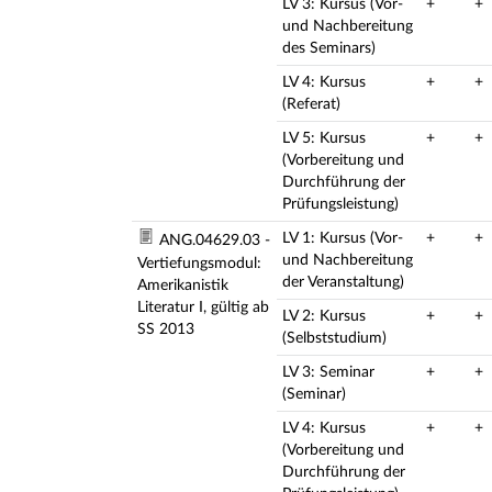
LV 3: Kursus (Vor-
+
+
und Nachbereitung
des Seminars)
LV 4: Kursus
+
+
(Referat)
LV 5: Kursus
+
+
(Vorbereitung und
Durchführung der
Prüfungsleistung)
LV 1: Kursus (Vor-
+
+
ANG.04629.03 -
und Nachbereitung
Vertiefungsmodul:
der Veranstaltung)
Amerikanistik
Literatur I, gültig ab
LV 2: Kursus
+
+
SS 2013
(Selbststudium)
LV 3: Seminar
+
+
(Seminar)
LV 4: Kursus
+
+
(Vorbereitung und
Durchführung der