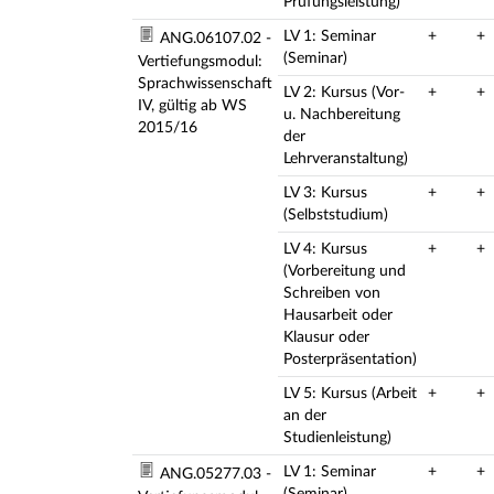
Prüfungsleistung)
LV 1: Seminar
+
+
ANG.06107.02 -
(Seminar)
Vertiefungsmodul:
Sprachwissenschaft
LV 2: Kursus (Vor-
+
+
IV, gültig ab WS
u. Nachbereitung
2015/16
der
Lehrveranstaltung)
LV 3: Kursus
+
+
(Selbststudium)
LV 4: Kursus
+
+
(Vorbereitung und
Schreiben von
Hausarbeit oder
Klausur oder
Posterpräsentation)
LV 5: Kursus (Arbeit
+
+
an der
Studienleistung)
LV 1: Seminar
+
+
ANG.05277.03 -