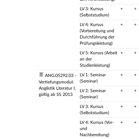
LV 3: Kursus
+
+
(Selbststudium)
LV 4: Kursus
+
+
(Vorbereitung und
Durchführung der
Prüfungsleistung)
LV 5: Kursus (Arbeit
+
+
an der
Studienleistung)
LV 1: Seminar
+
+
ANG.05292.03 -
(Seminar)
Vertiefungsmodul:
Anglistik Literatur I,
LV 2: Seminar
+
+
gültig ab SS 2013
(Seminar)
LV 3: Kursus
+
+
(Selbststudium)
LV 4: Kursus (Vor-
+
+
und
Nachbereitung)