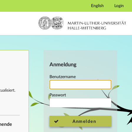
English
Login
Anmeldung
Benutzername
alisiert.
Passwort
Anmelden
ehende