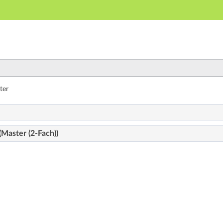
Hauptnavigation
Zweite Navigationsebene
Dritte Navigationsebene
Hauptinhalt
Fußzeile
 - Studiengänge
ter
(Master (2-Fach))