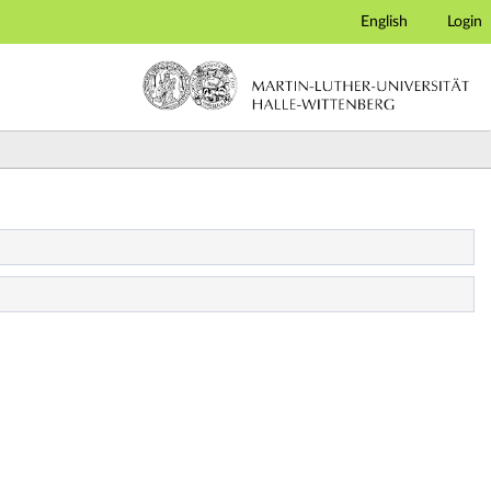
English
Login