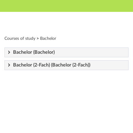
Hauptnavigation
Zweite Navigationsebene
Dritte Navigationsebene
Hauptinhalt
Fußzeile
Modulverzeichnis - Studiengänge
Courses of study
>
Bachelor
Bachelor (Bachelor)
Bachelor (2-Fach) (Bachelor (2-Fach))