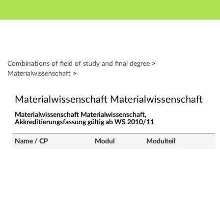
Hauptnavigation
Zweite Navigationsebene
Dritte Navigationsebene
Aktionen
Hauptinhalt
Modulverzeichnis - Fach-Abschluss-Kombinationen
Combinations of field of study and final degree
>
Fußzeile
Materialwissenschaft
>
Materialwissenschaft Materialwissenschaft
Materialwissenschaft Materialwissenschaft,
Akkreditierungsfassung gültig ab WS 2010/11
Name / CP
Modul
Modulteil