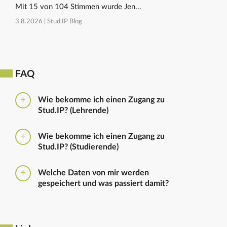
Mit 15 von 104 Stimmen wurde Jen...
3.8.2026 |
Stud.IP Blog
FAQ
Wie bekomme ich einen Zugang zu
Stud.IP? (Lehrende)
Bitte beantragen Sie den Zugang zu Stud.IP mit dem
Wie bekomme ich einen Zugang zu
folgenden
Formular
Haben Sie bereits eine
Stud.IP? (Studierende)
universitäre E-Mail-Adresse, reicht ein formloser
Antrag an
die Administratoren
. Bitte vergessen Sie
Die Anmeldung zum Stud.IP erfolgt mit dem
nicht die Einrichtung zu nennen in die Sie
Welche Daten von mir werden
Nutzerkennzeichen und dem Passwort, das ihr mit
eingetragen werden sollen.
gespeichert und was passiert damit?
euren Immatrikulationsunterlagen erhalten habt. Das
Passwort könnt ihr im
Serviceportal
für Stud.IP und
Ausführliche Informationen zu gespeicherten Daten
für andere IT-Dienste neu setzen.
sowie zur Löschung von Daten finden sich unter
dem Punkt „Datenschutzbestimmung" im Footer.