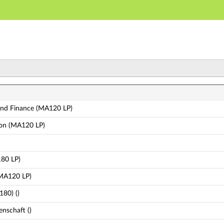
Hauptnavigation
Zweite Navigationsebene
Dritte Navigationsebene
Hauptinhalt
Fußzeile
 - Fach-Abschluss-Kombinationen
and Finance (MA120 LP)
ion (MA120 LP)
180 LP)
(MA120 LP)
180) ()
nschaft ()