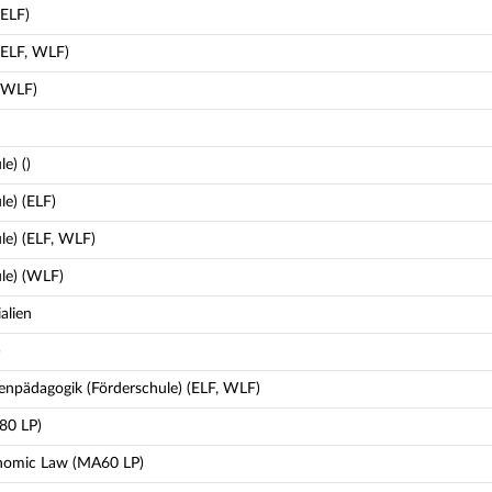
(ELF)
(ELF, WLF)
 (WLF)
e) ()
le) (ELF)
le) (ELF, WLF)
ule) (WLF)
alien
)
enpädagogik (Förderschule) (ELF, WLF)
80 LP)
nomic Law (MA60 LP)