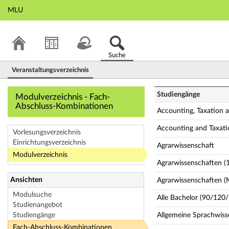
MLU
Suche
Veranstaltungsverzeichnis
Modulverzeichnis
Studiengänge
Modulverzeichnis - Fach-
Abschluss-Kombinationen
Accounting, Taxation 
Accounting and Taxat
Vorlesungsverzeichnis
Einrichtungsverzeichnis
Agrarwissenschaft
Modulverzeichnis
Agrarwissenschaften (
Ansichten
Agrarwissenschaften 
Modulsuche
Alle Bachelor (90/120/
Studienangebot
Studiengänge
Allgemeine Sprachwisse
Fach-Abschluss-Kombinationen