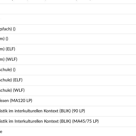
)
fach) ()
m) ()
m) (ELF)
um) (WLF)
hule) ()
chule) (ELF)
schule) (WLF)
issen (MA120 LP)
istik im interkulturellen Kontext (BLIK) (90 LP)
uistik im Interkulturellen Kontext (BLIK) (MA45/75 LP)
re