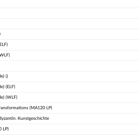
)
ELF)
(WLF)
e) ()
e) (ELF)
le) (WLF)
 Transformations (MA120 LP)
 Byzantin. Kunstgeschichte
 LP)