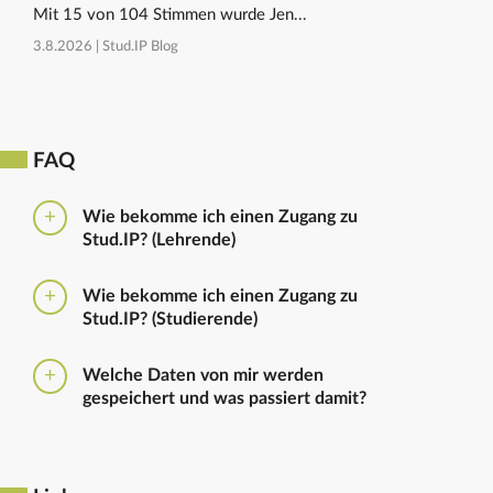
Mit 15 von 104 Stimmen wurde Jen...
3.8.2026 |
Stud.IP Blog
FAQ
Wie bekomme ich einen Zugang zu
Stud.IP? (Lehrende)
Bitte beantragen Sie den Zugang zu Stud.IP mit dem
Wie bekomme ich einen Zugang zu
folgenden
Formular
Haben Sie bereits eine
Stud.IP? (Studierende)
universitäre E-Mail-Adresse, reicht ein formloser
Antrag an
die Administratoren
. Bitte vergessen Sie
Die Anmeldung zum Stud.IP erfolgt mit dem
nicht die Einrichtung zu nennen in die Sie
Welche Daten von mir werden
Nutzerkennzeichen und dem Passwort, das ihr mit
eingetragen werden sollen.
gespeichert und was passiert damit?
euren Immatrikulationsunterlagen erhalten habt. Das
Passwort könnt ihr im
Serviceportal
für Stud.IP und
Ausführliche Informationen zu gespeicherten Daten
für andere IT-Dienste neu setzen.
sowie zur Löschung von Daten finden sich unter
dem Punkt „Datenschutzbestimmung" im Footer.