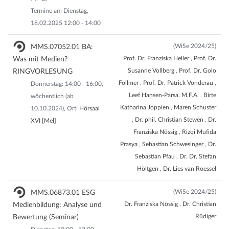
Termine am Dienstag,
18.02.2025 12:00 - 14:00
(WiSe 2024/25)
MMS.07052.01 BA:
Prof. Dr. Franziska Heller
,
Prof. Dr.
Was mit Medien?
Susanne Vollberg
,
Prof. Dr. Golo
RINGVORLESUNG
Föllmer
,
Prof. Dr. Patrick Vonderau
,
Donnerstag: 14:00 - 16:00,
Leef Hansen-Parsa, M.F.A.
,
Birte
wöchentlich (ab
Katharina Joppien
,
Maren Schuster
10.10.2024), Ort:
Hörsaal
,
Dr. phil. Christian Stewen
,
Dr.
XVI [Mel]
Franziska Nössig
,
Rizqi Mufida
Prasya
,
Sebastian Schwesinger
,
Dr.
Sebastian Pfau
,
Dr. Dr. Stefan
Höltgen
,
Dr. Lies van Roessel
(WiSe 2024/25)
MMS.06873.01 ESG
Dr. Franziska Nössig
,
Dr. Christian
Medienbildung: Analyse und
Rüdiger
Bewertung (Seminar)