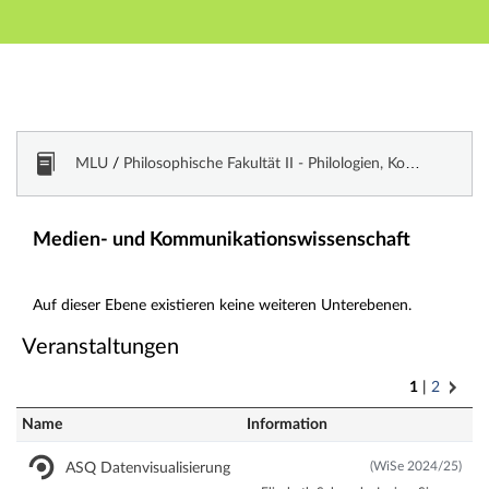
Hauptnavigation
Zweite Navigationsebene
Dritte Navigationsebene
Hauptinhalt
Fußzeile
Vorlesungsverzeichnis
MLU
/
Philosophische Fakultät II - Philologien, Kommunikations- und Musikwissenschaften
Medien- und Kommunikationswissenschaft
Auf dieser Ebene existieren keine weiteren Unterebenen.
Veranstaltungen
1
2
Name
Information
(WiSe 2024/25)
ASQ Datenvisualisierung