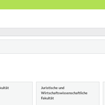
Hauptnavigation
Zweite Navigationsebene
Dritte Navigationsebene
Hauptinhalt
Fußzeile
hnis
kultät
Juristische und
Wirtschaftswissenschaftliche
Fakultät