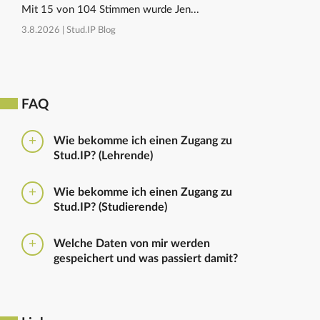
Mit 15 von 104 Stimmen wurde Jen...
3.8.2026 |
Stud.IP Blog
FAQ
Wie bekomme ich einen Zugang zu
Stud.IP? (Lehrende)
Bitte beantragen Sie den Zugang zu Stud.IP mit dem
Wie bekomme ich einen Zugang zu
folgenden
Formular
Haben Sie bereits eine
Stud.IP? (Studierende)
universitäre E-Mail-Adresse, reicht ein formloser
Antrag an
die Administratoren
. Bitte vergessen Sie
Die Anmeldung zum Stud.IP erfolgt mit dem
nicht die Einrichtung zu nennen in die Sie
Welche Daten von mir werden
Nutzerkennzeichen und dem Passwort, das ihr mit
eingetragen werden sollen.
gespeichert und was passiert damit?
euren Immatrikulationsunterlagen erhalten habt. Das
Passwort könnt ihr im
Serviceportal
für Stud.IP und
Ausführliche Informationen zu gespeicherten Daten
für andere IT-Dienste neu setzen.
sowie zur Löschung von Daten finden sich unter
dem Punkt „Datenschutzbestimmung" im Footer.