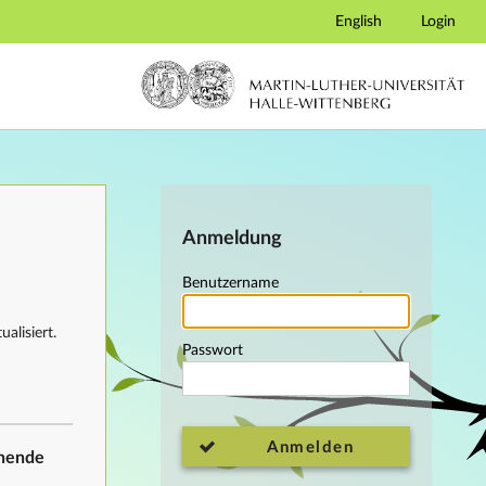
English
Login
Anmeldung
Benutzername
alisiert.
Passwort
Anmelden
ehende