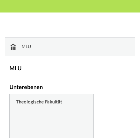
Hauptnavigation
Zweite Navigationsebene
Dritte Navigationsebene
Hauptinhalt
Fußzeile
Einrichtungsverzeichnis
MLU
MLU
Unterebenen
Theologische Fakultät