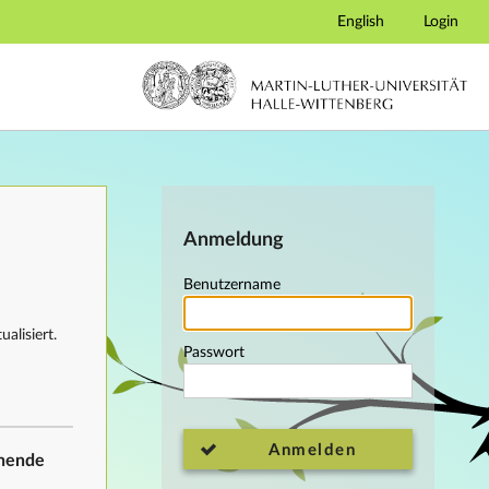
English
Login
Anmeldung
Benutzername
alisiert.
Passwort
Anmelden
ehende