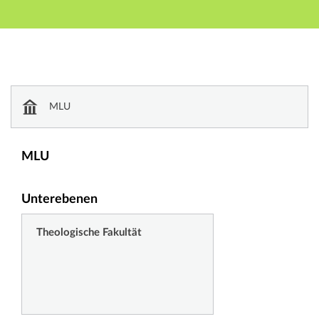
Hauptnavigation
Zweite Navigationsebene
Dritte Navigationsebene
Hauptinhalt
Fußzeile
Einrichtungsverzeichnis
MLU
MLU
Unterebenen
Theologische Fakultät