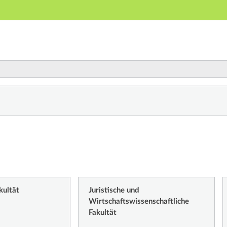
Hauptnavigation
Zweite Navigationsebene
Dritte Navigationsebene
Hauptinhalt
Fußzeile
ichnis
kultät
Juristische und
Wirtschaftswissenschaftliche
Fakultät