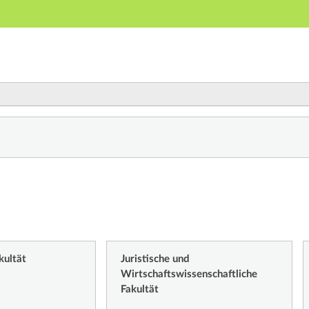
Hauptnavigation
Zweite Navigationsebene
Dritte Navigationsebene
Hauptinhalt
Fußzeile
ichnis
kultät
Juristische und
Wirtschaftswissenschaftliche
Fakultät