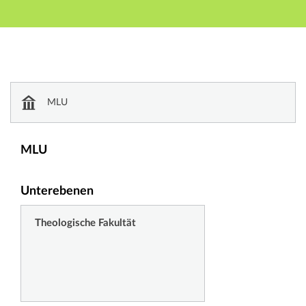
Hauptnavigation
Zweite Navigationsebene
Dritte Navigationsebene
Hauptinhalt
Fußzeile
Einrichtungsverzeichnis
MLU
MLU
Unterebenen
Theologische Fakultät