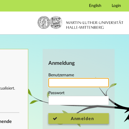
English
Login
Anmeldung
Benutzername
alisiert.
Passwort
Anmelden
ehende