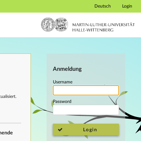
Deutsch
Login
Anmeldung
Username
alisiert.
Password
Login
ehende