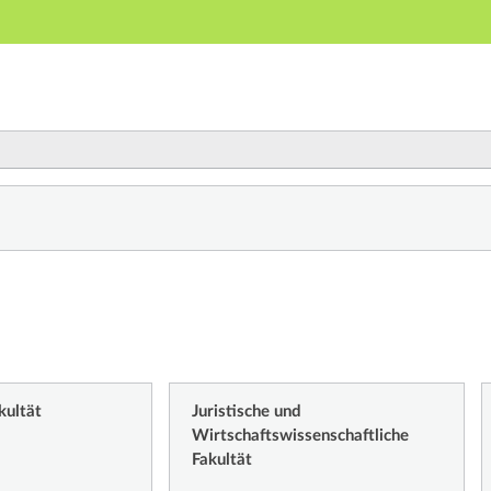
Hauptnavigation
Zweite Navigationsebene
Dritte Navigationsebene
Hauptinhalt
Fußzeile
ichnis
kultät
Juristische und
Wirtschaftswissenschaftliche
Fakultät