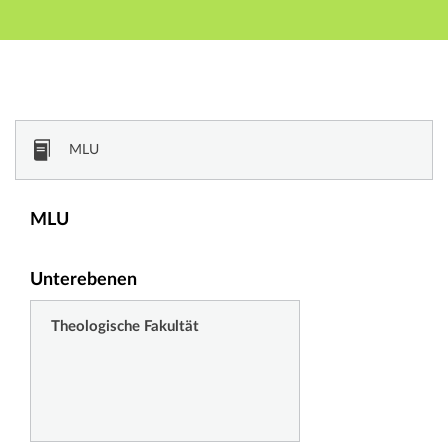
Hauptnavigation
Zweite Navigationsebene
Dritte Navigationsebene
Hauptinhalt
Fußzeile
Vorlesungsverzeichnis
MLU
MLU
Unterebenen
Theologische Fakultät