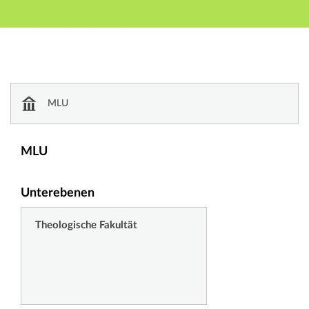
Hauptnavigation
Zweite Navigationsebene
Dritte Navigationsebene
Hauptinhalt
Fußzeile
Einrichtungsverzeichnis
MLU
MLU
Unterebenen
Theologische Fakultät