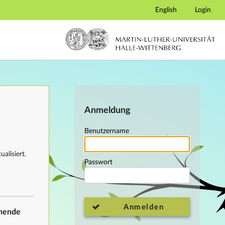
English
Login
Anmeldung
Benutzername
alisiert.
Passwort
Anmelden
ehende