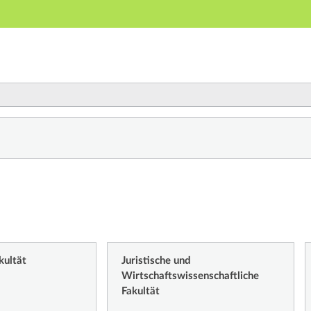
Hauptnavigation
Zweite Navigationsebene
Dritte Navigationsebene
Hauptinhalt
Fußzeile
ichnis
kultät
Juristische und
Wirtschaftswissenschaftliche
Fakultät