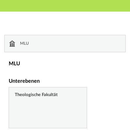
Hauptnavigation
Zweite Navigationsebene
Dritte Navigationsebene
Hauptinhalt
Fußzeile
Einrichtungsverzeichnis
MLU
MLU
Unterebenen
Theologische Fakultät