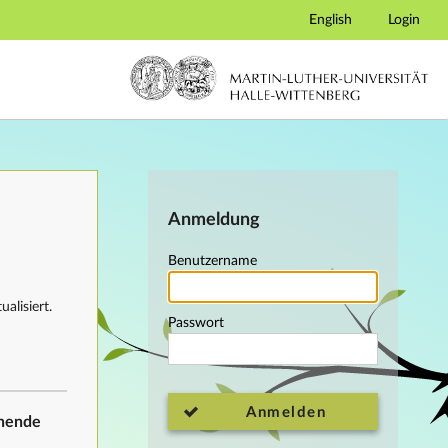
English
Login
Anmeldung
Benutzername
alisiert.
Passwort
Anmelden
ehende