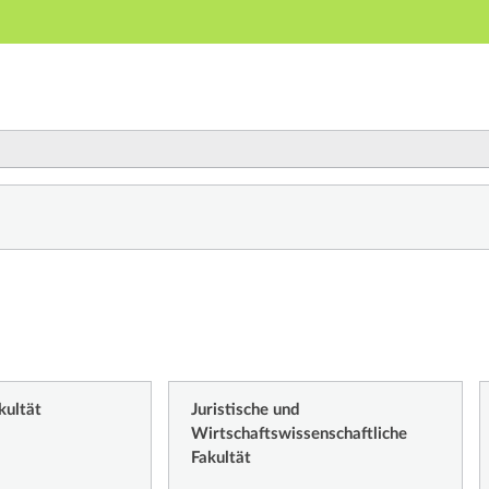
Main navigation
Secondary navigation layer
Third navigation layer
Main content
Footer
y
kultät
Juristische und
Wirtschaftswissenschaftliche
Fakultät