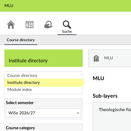
MLU
Suche
Course directory
Institute director
MLU
Institute directory
Course directory
MLU
Institute directory
Module index
Sub-layers
Select semester
Theologische Fa
Course category