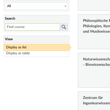
Search
Philosophische F
Philologien, Ko
und Musikwisse
View
Display as list
Display as table
Naturwissenschaf
- Biowissenscha
Zentrum für
Ingenieurwissen