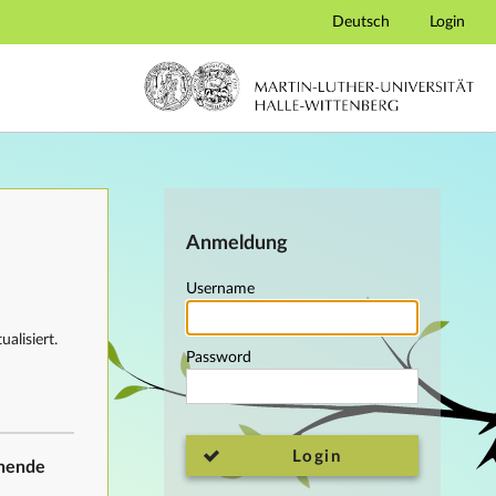
Deutsch
Login
Anmeldung
Username
alisiert.
Password
Login
ehende